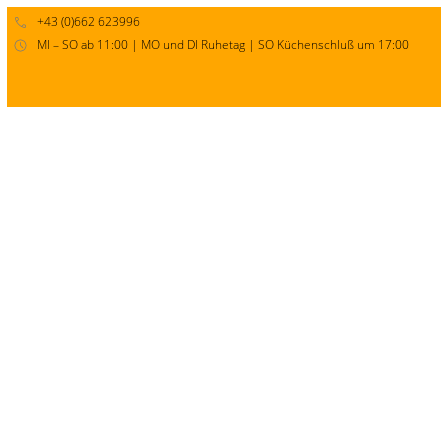
+43 (0)662 623996
MI – SO ab 11:00 | MO und DI Ruhetag | SO Küchenschluß um 17:00