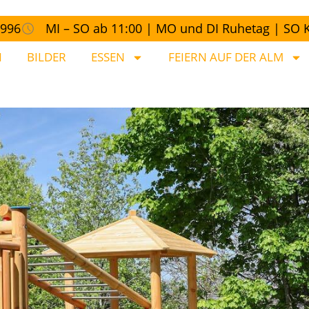
3996
MI – SO ab 11:00 | MO und DI Ruhetag | SO
N
BILDER
ESSEN
FEIERN AUF DER ALM